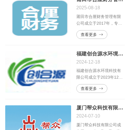
2024 年追加投资2000万
2025-08-18
元，进一步扩大生产规
模、完善配 套设施、提升
莆田市合厘财务管理有限
技术研发能力。
公司成立于2017年，专注
于为中小微企业提供财务
查看更多
咨询、代理记账、工商税
务服务、资质办理、税收
筹划等一体化财税服务。
福建创合源水环境科技有限公司
2024-12-18
福建创合源水环境科技有
限公司成立于2023年12
月，主营业务为水处理技
查看更多
术的优化及提升、设备的
研发及销售、微生物菌剂
的研发及水厂运营，是一
厦门帮众科技有限公司
家具有规划设计、工艺提
2024-07-10
升、设备销售、运营管理
为一体的综合性科技企
厦门帮众科技有限公司成