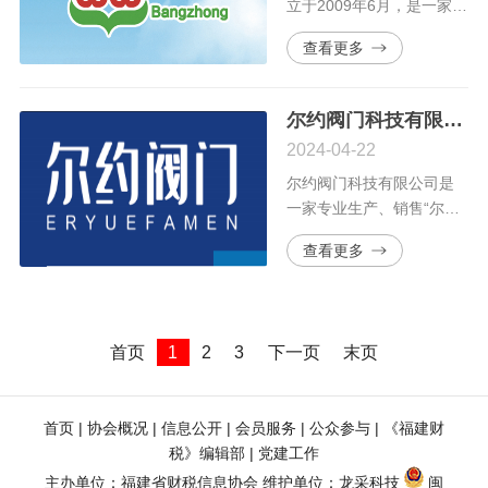
业。
立于2009年6月，是一家专
业的、富于创新精神的高
查看更多
新技术企业，主要从事机
器人自动化系统集成和塑
料机械设备的研发、生产
尔约阀门科技有限公司
和销售，自动化生产线整
2024-04-22
厂规划等一条龙服务。
尔约阀门科技有限公司是
一家专业生产、销售“尔约
阀门”品牌的水系统阀门企
查看更多
业，拥有现代化、科学
化、多元化的阀门生产、
检测、研发等配套设施齐
全，设有阀门产品科研中
首页
1
2
3
下一页
末页
心、生产集控中心、产品
质量检测中心、产品营销
服务中心等机构。“品牌共
首页
 | 
协会概况
 | 
信息公开
 | 
会员服务
 | 
公众参与
 | 
《福建财
创，成就共享，合作共
税》编辑部
 | 
党建工作
赢，和谐共建”是我们一贯
主办单位：福建省财税信息协会 维护单位：
龙采科技
闽
坚持的品牌理念！公司将