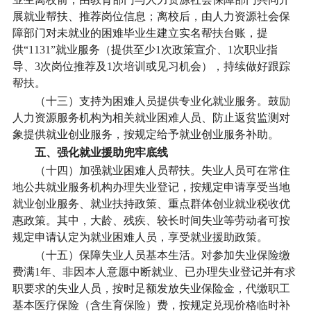
展就业帮扶、推荐岗位信息；离校后，由人力资源社会保
障部门对未就业的困难毕业生建立实名帮扶台账，提
供“1131”就业服务（提供至少1次政策宣介、1次职业指
导、3次岗位推荐及1次培训或见习机会），持续做好跟踪
帮扶。
（十三）支持为困难人员提供专业化就业服务。
鼓励
人力资源服务机构为相关就业困难人员、防止返贫监测对
象提供就业创业服务，按规定给予就业创业服务补助。
五、强化就业援助兜牢底线
（十四）加强就业困难人员帮扶。
失业人员可在常住
地公共就业服务机构办理失业登记，按规定申请享受当地
就业创业服务、就业扶持政策、重点群体创业就业税收优
惠政策。其中，大龄、残疾、较长时间失业等劳动者可按
规定申请认定为就业困难人员，享受就业援助政策。
（十五）保障失业人员基本生活。
对参加失业保险缴
费满1年、非因本人意愿中断就业、已办理失业登记并有求
职要求的失业人员，按时足额发放失业保险金，代缴职工
基本医疗保险（含生育保险）费，按规定兑现价格临时补