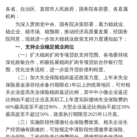
各省、自治区、直辖市人民政府，国务院各部委、各直属
机构：
为深入贯彻党中央、国务院决策部署，着力稳就业、
稳企业、稳市场、稳预期，推动经济高质量发展，经国务
院同意，现就进一步加大稳就业政策支持力度通知如下：
一、支持企业稳定就业岗位
（一）扩大稳岗扩岗专项贷款支持范围。
各地要持续
深化政银合作，积极拓展稳岗扩岗专项贷款合作银行范
围，优化业务流程，进一步提升贷款便利程度。
（二）加大失业保险稳岗返还政策力度。
上年末失业
保险基金滚存结余备付期限在1年以上的统筹地区，可对相
关企业提高失业保险稳岗返还比例，其中中小微企业返还
比例由不超过企业及其职工上年度实际缴纳失业保险费的
60%最高提至不超过90%，大型企业返还比例由不超过30%
最高提至不超过50%，政策执行期限至2025年12月底。
（三）实施阶段性缓缴社会保险费政策。
相关企业生
产经营确有困难的，可按规定申请阶段性缓缴养老保险、
失业保险、工伤保险单位缴费部分，缓缴期间免收滞纳