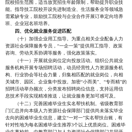
院校招生范围，适当放宽招生年龄限制，帮助提升职业技
能。指导技工院校开设先进制造业、生活服务业等领域急
需紧缺专业，鼓励技工院校与企业合作开展订单定向培养
班、企业冠名班培养。
四、优化就业服务促进匹配
（十）加强企业用工指导。
为重点相关企业配备人力
资源社会保障服务专员，“一企一策”提供用工指导、政策
咨询、劳动关系协调等服务，强化政策落实。
（十一）开展就业岗位定向投放活动。
组织公共就业
服务机构开展专场招聘活动，动员经营性人力资源服务机
构、行业协会等社会力量，归集相匹配的就业岗位，向相
关城市、园区、企业集中投放。加密“小而美”、“专而精”的
招聘活动举办频次，分类发布招聘岗位信息，支持运用信
息技术手段实现精准推送，让就业服务更加可感可及。
（十二）完善困难毕业生实名帮扶机制。
省级教育部
门汇总并向本级人力资源社会保障部门提供尚未落实毕业
去向的困难毕业生信息，建立“一对一”实名帮扶台账，有
针对性地为每名困难毕业生推荐3个以上优质岗位。困难毕
业生离校前，由教育部门与人力资源社会保障部门共同开