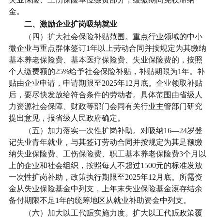
金。
二、激励企业扩岗吸纳就业
（四）扩大社会保险补贴范围。
重点行业领域的中小
微企业与重点群体签订1年以上劳动合同并按规定为其缴纳
基本养老保险费、基本医疗保险费、失业保险费的，按照
个人缴费额的25%给予社会保险补贴，补贴期限为1年。补
贴由企业申请，申请期限至2025年12月底。企业领取补贴
后，要尽快发放给符合条件的劳动者。具体范围由省级人
力资源社会保障、财政等部门会同有关行业主管部门研究
提出意见，报省级人民政府确定。
（五）加力落实一次性扩岗补助。
对吸纳16—24岁登
记失业青年就业，与其签订劳动合同并按规定为其足额缴
纳失业保险费、工伤保险费、职工基本养老保险费3个月以
上的企业和社会组织，按照每人不超过1500元的标准发放
一次性扩岗补助，政策执行期限至2025年12月底。所需资
金从失业保险基金中列支，上年末失业保险基金滚存结余
备付期限不足1年的统筹地区从就业补助资金中列支。
（六）加大以工代赈实施力度。
扩大以工代赈政策覆